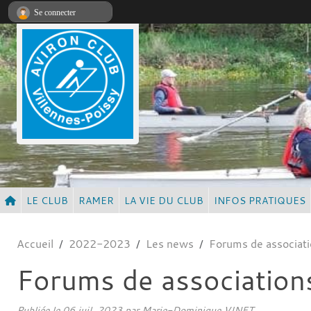
Panneau de gestion des cookies
Se connecter
LE CLUB
RAMER
LA VIE DU CLUB
INFOS PRATIQUES
Accueil
2022-2023
Les news
Forums de associat
Forums de association
Publiée le
06 juil. 2023
par Marie-Dominique VINET