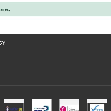
aires.
SY