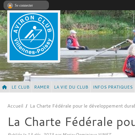
Panneau de gestion des cookies
Se connecter
LE CLUB
RAMER
LA VIE DU CLUB
INFOS PRATIQUES
Accueil
La Charte Fédérale pour le développement dura
La Charte Fédérale po
Publiée le
13 déc. 2023
par Marie-Dominique VINET