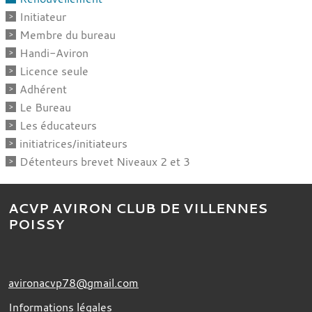
Initiateur
Membre du bureau
Handi-Aviron
Licence seule
Adhérent
Le Bureau
Les éducateurs
initiatrices/initiateurs
Détenteurs brevet Niveaux 2 et 3
ACVP AVIRON CLUB DE VILLENNES
POISSY
avironacvp78@gmail.com
Informations légales