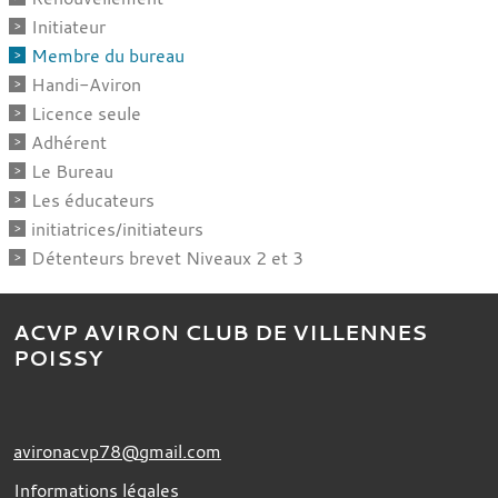
Initiateur
Membre du bureau
Handi-Aviron
Licence seule
Adhérent
Le Bureau
Les éducateurs
initiatrices/initiateurs
Détenteurs brevet Niveaux 2 et 3
ACVP AVIRON CLUB DE VILLENNES
POISSY
avironacvp78@gmail.com
Informations légales