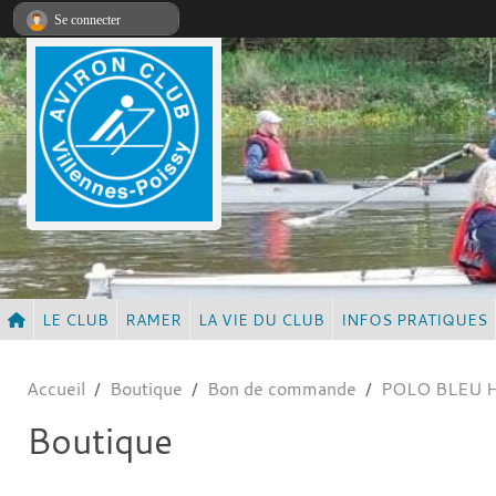
Panneau de gestion des cookies
Se connecter
LE CLUB
RAMER
LA VIE DU CLUB
INFOS PRATIQUES
Accueil
Boutique
Bon de commande
POLO BLEU
Boutique